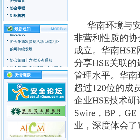
协会宗旨
协会第四十六次活动 通知
协会章程
协会第18次主题活动 - 企业可持
组织机构
续发展
华南环境与安
协会第17次主题活动 - 企业应急
最新通知
MORE>>
能力建设
非营利性质的协
协会第16次参观活动-华南地区
的可持续发展
成立。华南
HSE
协会第四十六次活动 通知
分享
HSE
关联的
协会第18次主题活动 - 企业可持
管理水平。华南
续发展
友情链接
协会第17次主题活动 - 企业应急
超过
120
位的成
能力建设
协会第16次参观活动-华南地区
企业
HSE
技术研
的可持续发展
Swire
，
BP
，
GE
业，深度体会了