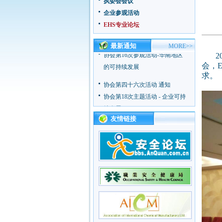
执委会会议
续发展
企业参观活动
协会第17次主题活动 - 企业应急
EHS专业论坛
能力建设
最新通知
MORE>>
协会第16次参观活动-华南地区
20
的可持续发展
会，
求。
协会第四十六次活动 通知
协会第18次主题活动 - 企业可持
续发展
协会第17次主题活动 - 企业应急
友情链接
能力建设
协会第16次参观活动-华南地区
的可持续发展