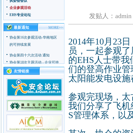
执委会会议
协会第18次主题活动 - 企业可持
企业参观活动
续发展
发贴人：admin
EHS专业论坛
协会第17次主题活动 - 企业应急
能力建设
最新通知
MORE>>
协会第16次参观活动-华南地区
2014年10月
的可持续发展
员，一起参观了
协会第四十六次活动 通知
的EHS人士带
协会第18次主题活动 - 企业可持
续发展
们的登高作业管
友情链接
协会第17次主题活动 - 企业应急
太阳能发电设施
能力建设
协会第16次参观活动-华南地区
的可持续发展
参观完现场，太
我们分享了飞机
S管理体系，以